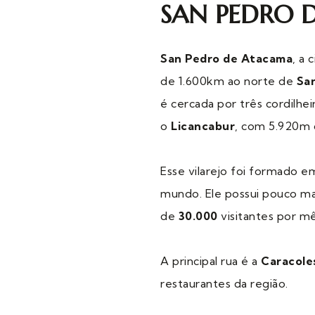
SAN PEDRO 
San Pedro de Atacama
, a
de 1.600km ao norte de
Sa
é cercada por três cordilhei
o
Licancabur
, com 5.920m d
Esse vilarejo foi formado 
mundo. Ele possui pouco ma
de
30.000
visitantes por mê
A principal rua é a
Caracole
restaurantes da região.