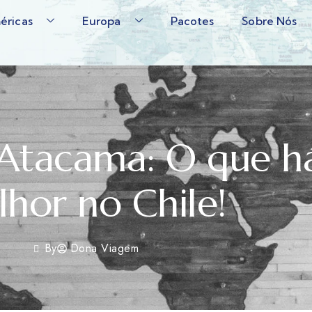
éricas
Europa
Pacotes
Sobre Nós
 Atacama: O que h
hor no Chile!
By
Dona Viagem