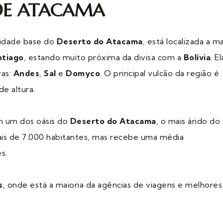
DE ATACAMA
 cidade base do
Deserto do Atacama
, está localizada a ma
ntiago
, estando muito próxima da divisa com a
Bolívia
. El
ras:
Andes
,
Sal
e
Domyco
. O principal vulcão da região é
e altura.
em um dos oásis do
Deserto do Atacama
, o mais árido do
is de 7.000 habitantes, mas recebe uma média
s.
s
, onde está a maioria da agências de viagens e melhores