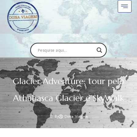
Glacier Adventure: tour pelo
Athabasca Glacier e SkyWalk
By
Dona Viagem